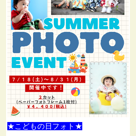
いっさい、１歳、KIDS
入学・入園・卒園・卒業
フォトウェディング
家族写真
肖像写真・ポートレイト・還暦・古希等
Le Couple 夫婦の記念日
PORTRAITビジネス-Ｗeb-アーティスト宣材
写真
写真復元サービス
証明写真
★こどもの日フォト★
トピックス