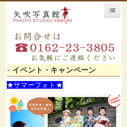
HOME
お問合せ
フォトスタジオ
イベント
イベント・キャンペーン
アニバーサリー
マタニティー
★サマーフォト★
ニューボーンフォト
百日
成人
七五三