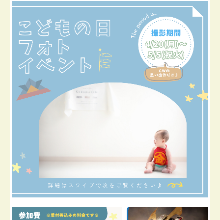
Message
コンセプト
LINE公式アカウント
アクセス
リンク
無音の色彩 -hajime Live-
写真展 PORTRAITS of THE EXISTENCE